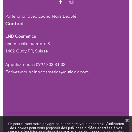
Facebook
Instagram
Partenariat avec
Luana Nails Beauté
Contact
LNB Cosmetics
chemin villa st.-marc 3
1482 Cugy FR, Suisse
Appelez-nous : 079/ 303 31 33
Écrivez-nous : lnbcosmetics@outlook.com
En poursuivant votre navigation sur ce site, vous acceptez l\'utilisation
Création de boutique en ligne
de Cookies pour vous proposer des publicités ciblées adaptées à vos