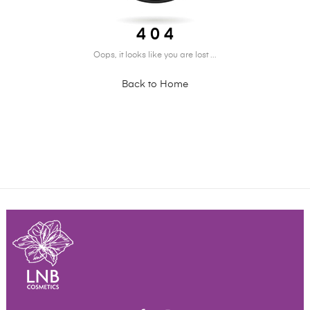
4 0 4
Oops, it looks like you are lost ...
Back to Home