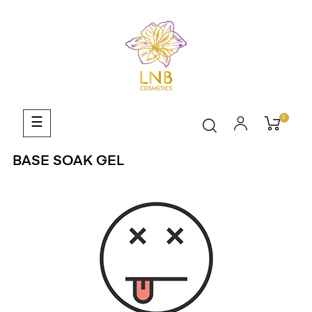
0
Basculer
☰
la
navigation
BASE SOAK GEL