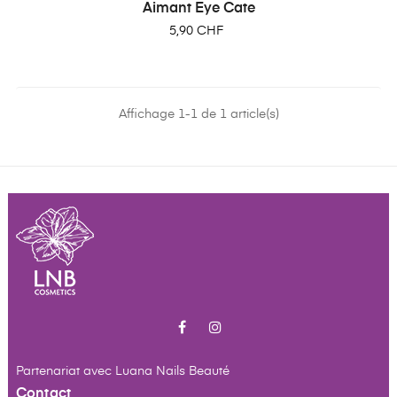
Aimant Eye Cate
Prix
5,90 CHF
Affichage 1-1 de 1 article(s)
Facebook
Instagram
Partenariat avec
Luana Nails Beauté
Contact