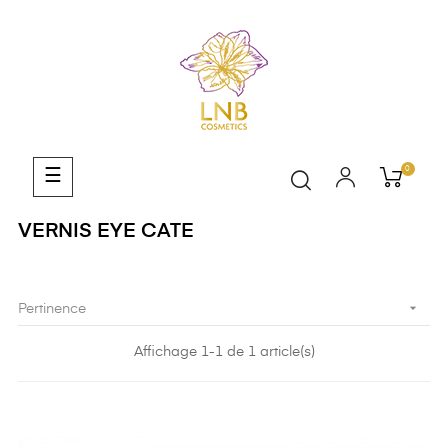
0
Basculer
☰
la
navigation
VERNIS EYE CATE

Pertinence
Affichage 1-1 de 1 article(s)