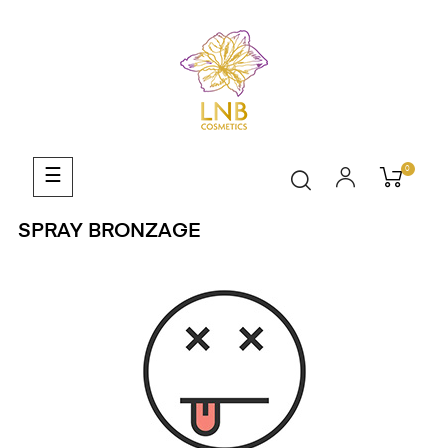
0
Basculer
☰
la
navigation
SPRAY BRONZAGE