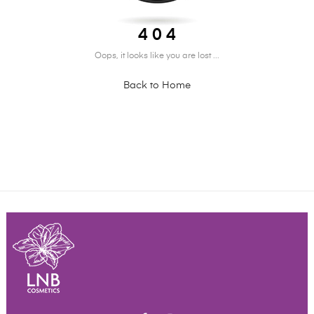
4 0 4
Oops, it looks like you are lost ...
Back to Home