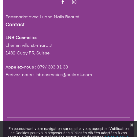
Facebook
Instagram
Partenariat avec
Luana Nails Beauté
Contact
LNB Cosmetics
chemin villa st.-marc 3
1482 Cugy FR, Suisse
Appelez-nous : 079/ 303 31 33
Écrivez-nous : lnbcosmetics@outlook.com
En poursuivant votre navigation sur ce site, vous acceptez l\'utilisation
Création de boutique en ligne
de Cookies pour vous proposer des publicités ciblées adaptées à vos