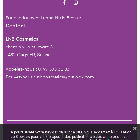
Facebook
Instagram
Partenariat avec
Luana Nails Beauté
Contact
LNB Cosmetics
chemin villa st.-marc 3
1482 Cugy FR, Suisse
Appelez-nous : 079/ 303 31 33
Écrivez-nous : lnbcosmetics@outlook.com
En poursuivant votre navigation sur ce site, vous acceptez l\'utilisation
Création de boutique en ligne
de Cookies pour vous proposer des publicités ciblées adaptées à vos