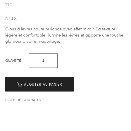
TTC
Nr 16.
Gloss à lèvres haute brillance avec effet miroir. Sa texture
légère et confortable illumine les lèvres et apporte une touche
glamour à votre maquillage.
QUANTITÉ
AJOUTER AU PANIER
LISTE DE SOUHAITS