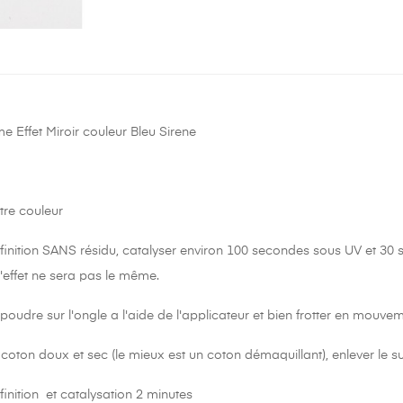
 Effet Miroir couleur Bleu Sirene
tre couleur
finition
SANS
résidu, catalyser environ 100 secondes sous UV et 30 s
l'effet ne sera pas le même.
 poudre sur l'ongle a l'aide de l'applicateur et bien frotter en mouvem
n coton doux et sec (le mieux est un coton démaquillant), enlever le s
 finition et catalysation 2 minutes