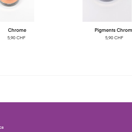
Chrome
Pigments Chro
Prix
Prix
5,90 CHF
5,90 CHF
cs