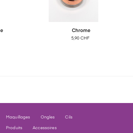
me
Chrome
Prix
5,90 CHF
Maquillages
Ongles
Cils
Produits
Accessoires