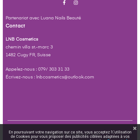
Facebook
Instagram
Partenariat avec
Luana Nails Beauté
Contact
LNB Cosmetics
chemin villa st.-marc 3
1482 Cugy FR, Suisse
Appelez-nous : 079/ 303 31 33
Écrivez-nous : lnbcosmetics@outlook.com
En poursuivant votre navigation sur ce site, vous acceptez l\'utilisation
Création de boutique en ligne
de Cookies pour vous proposer des publicités ciblées adaptées à vos