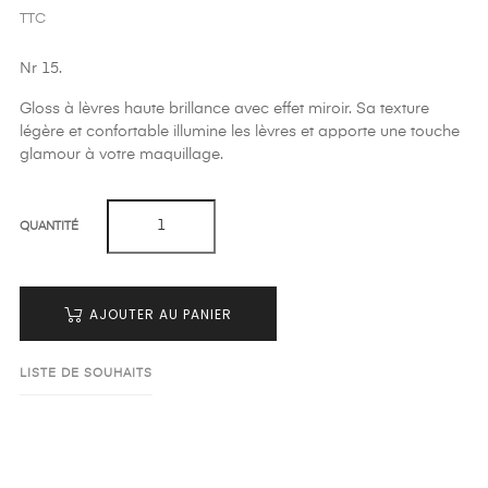
TTC
Nr 15.
Gloss à lèvres haute brillance avec effet miroir. Sa texture
légère et confortable illumine les lèvres et apporte une touche
glamour à votre maquillage.
QUANTITÉ
AJOUTER AU PANIER
LISTE DE SOUHAITS